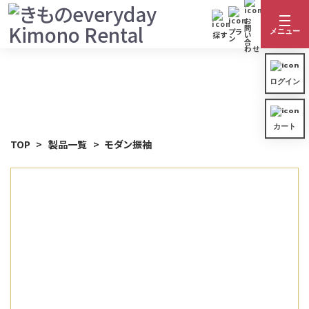
お
問
プラ
メニュー
探す
い
ン
合
わせ
ログイン
着物カテゴリ一覧
ログイン
カート
着物を探す
カート
振袖
TOP
製品一覧
モダン振袖
きものレンタルの流れ
着物カテゴリ一覧
卒業袴
レンタルプラン
振袖
サイズ表
訪問着
ご利用ガイド
卒業袴
よくある質問
留袖