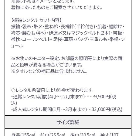
※帯、小物はイメージとなります。
着物にあったものをご提案させていただきます。
【振袖レンタル セット内容】
振袖・袋帯・帯〆・重ね衿・長襦袢(半衿付き)・肌着・裾除け・
衿芯・腰ひも（4本）・伊達〆又はマジックベルト（2本）・帯板・
帯枕・コーリンベルト・足袋・草履・バッグ・三重ひも・帯揚・シ
ョール
※お使いのモニター設定、お部屋の照明等により実際の商
品と色味が異なる場合がございます。
※タオルなどの補正品は含まれません。
◇レンタル希望日により料金が変わります。
・通常レンタル期間(4月～12月末まで)……9,900円(税
込)
・成人式レンタル期間(1月～3月末まで)…33,000円(税込)
サイズ詳細
身長(155㎝) 前巾(25.5㎝) 後巾(30.5㎝) 袖丈(107