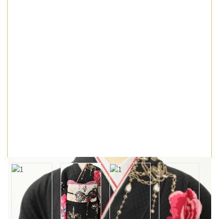
会社概要
訪問着
男袴
お問い合わせ
シーンから選ぶ
留袖
特定商取引法に基づく表記
卒業式
プライバシーポリシー
男袴
入学式
シーンから選ぶ
結婚式
卒業式
お祝い事
入学式
全ての着物を見る