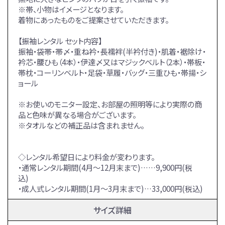
※帯、小物はイメージとなります。
着物にあったものをご提案させていただきます。
【振袖レンタル セット内容】
振袖・袋帯・帯〆・重ね衿・長襦袢(半衿付き)・肌着・裾除け・
衿芯・腰ひも（4本）・伊達〆又はマジックベルト（2本）・帯板・
帯枕・コーリンベルト・足袋・草履・バッグ・三重ひも・帯揚・シ
ョール
※お使いのモニター設定、お部屋の照明等により実際の商
品と色味が異なる場合がございます。
※タオルなどの補正品は含まれません。
◇レンタル希望日により料金が変わります。
・通常レンタル期間(4月～12月末まで)……9,900円(税
込)
・成人式レンタル期間(1月～3月末まで)…33,000円(税込)
サイズ詳細