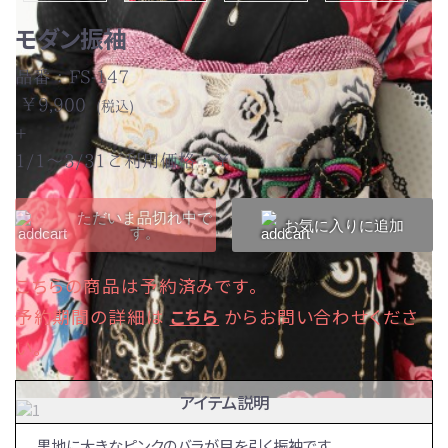
モダン振袖
結婚式
品番：FS-147
￥9,900
(税込)
お祝い事
+
1/1～3/31ご利用価格：￥
成人式
ただいま品切れ中で
お気に入りに追加
す。
全ての着物を見る
こちらの商品は予約済みです。
予約期間の詳細は
こちら
からお問い合わせくださ
い。
アイテム説明
黒地に大きなピンクのバラが目を引く振袖です。