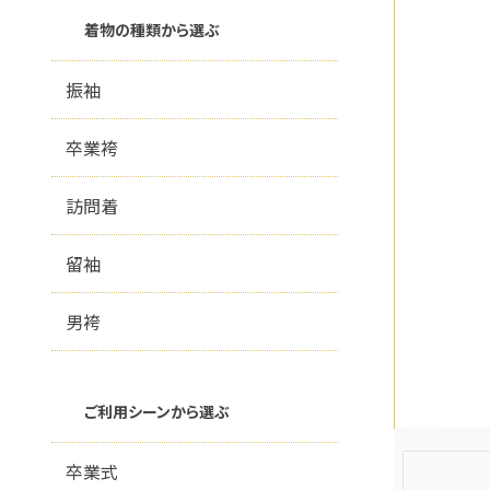
留袖
お
着物の種類から選ぶ
振袖
男袴
成
卒業袴
全ての着物を見る
訪問着
留袖
男袴
ご利用シーンから選ぶ
卒業式