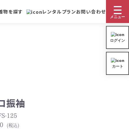
着物を探す
レンタルプラン
お問い合わせ
メニュー
シーンから選ぶ
ログイン
きものレンタルの流れ
入学式
レンタルプラン
カート
お祝い事
サイズ表
ご利用ガイド
ロ振袖
よくある質問
S-125
会社概要
0
(税込)