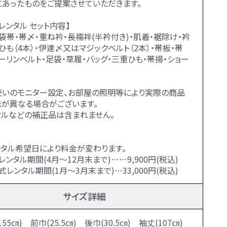
にあったものをご提案させていただきます。
レンタル セット内容】
袋帯・帯〆・重ね衿・長襦袢(半衿付き)・肌着・裾除け・衿
ひも（4本）・伊達〆又はマジックベルト（2本）・帯板・帯
ーリンベルト・足袋・草履・バッグ・三重ひも・帯揚・ショー
使いのモニター設定、お部屋の照明等により実際の商品
味が異なる場合がございます。
オルなどの補正品は含まれません。
ンタル希望日により料金が変わります。
レンタル期間(4月～12月末まで)……9,900円(税込)
式レンタル期間(1月～3月末まで)…33,000円(税込)
サイズ詳細
155㎝) 前巾(25.5㎝) 後巾(30.5㎝) 袖丈(107㎝)