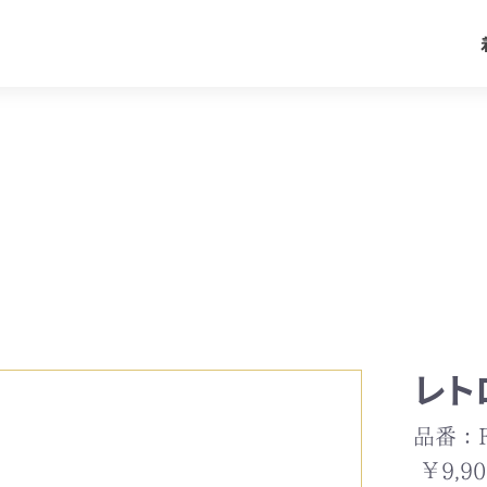
業袴
卒業式
選ぶ
業式
袖
結婚式
学式
レト
全ての着物を見る
婚式
品番：F
￥9,90