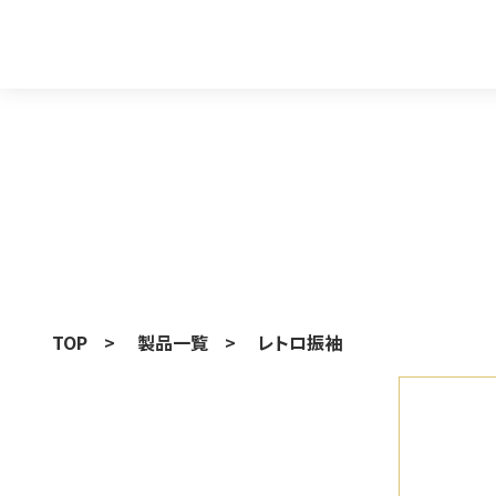
着物を探す
着物カテゴリ一覧
振袖
卒
着物カテゴリ一覧
シーンから
振袖
卒
訪問着
留
TOP
製品一覧
レトロ振袖
卒業袴
入
男袴
訪問着
結