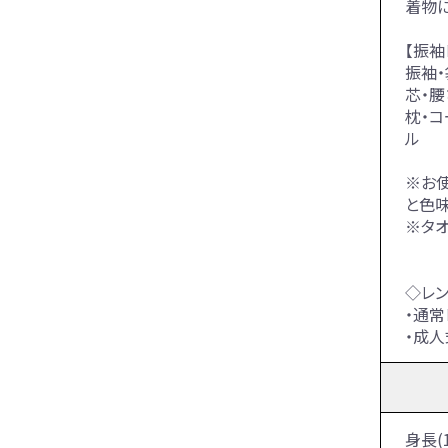
着物
【振袖
振袖・
芯・腰
枕・コ
ル
※お
と色
※タ
◇レ
・通常
・成人
身長(