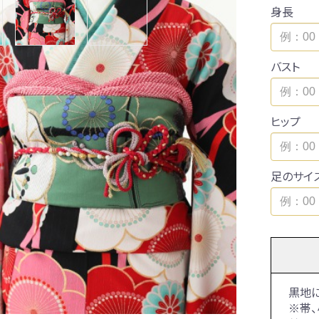
身長
バスト
ヒップ
足のサイ
黒地
※帯、