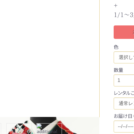
祝い事
+
1/1～
人式
色
数量
レンタル
お届け日