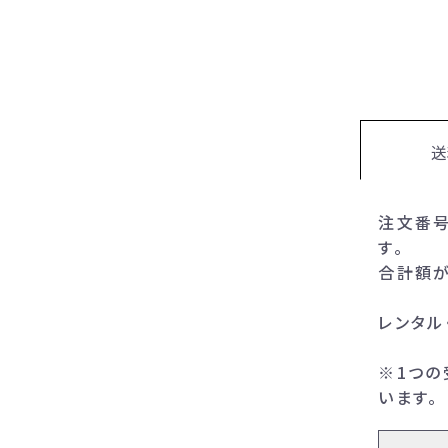
送
注文番号
す。
合計額が
レンタル
※1つ
います。