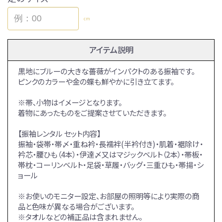
cm
アイテム説明
黒地にブルーの大きな薔薇がインパクトのある振袖です。
ピンクのカラーや金の蝶も鮮やかに引き立てます。
※帯、小物はイメージとなります。
着物にあったものをご提案させていただきます。
【振袖レンタル セット内容】
振袖・袋帯・帯〆・重ね衿・長襦袢(半衿付き)・肌着・裾除け・
衿芯・腰ひも（4本）・伊達〆又はマジックベルト（2本）・帯板・
帯枕・コーリンベルト・足袋・草履・バッグ・三重ひも・帯揚・シ
ョール
※お使いのモニター設定、お部屋の照明等により実際の商
品と色味が異なる場合がございます。
※タオルなどの補正品は含まれません。