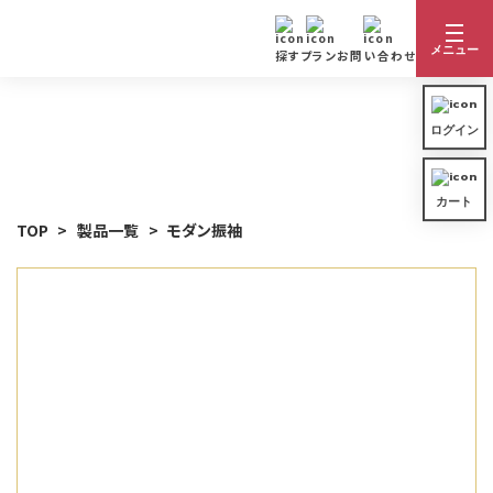
メニュー
探す
プラン
お問い合わせ
ログイン
着物カテゴリ一覧
ログイン
カート
着物を探す
カート
振袖
TOP
製品一覧
モダン振袖
きものレンタルの流れ
着物カテゴリ一覧
卒業袴
レンタルプラン
振袖
サイズ表
訪問着
ご利用ガイド
卒業袴
よくある質問
留袖