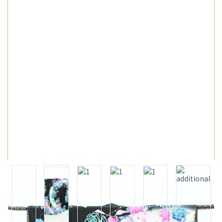
会社概要
訪問着
男袴
お問い合わせ
シーンから選ぶ
留袖
特定商取引法に基づく表記
卒業式
プライバシーポリシー
男袴
入学式
シーンから選ぶ
結婚式
卒業式
お祝い事
入学式
全ての着物を見る