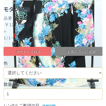
モダン振袖
結婚式
品番：FS-081
￥121,000
(税込)
お祝い事
+
1/1～3/31ご利用価格：￥
成人式
カートへ入れる
お気に入りに追加
色
全ての着物を見る
数量
レンタルご希望の月
詳細説明